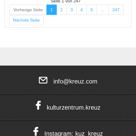
Seite 1 von 247
Vorherige Seite
1
2
3
4
5
…
247
Nächste Seite
info@kreuz.com
kulturzentrum.kreuz
Instagram: kuz_kreuz