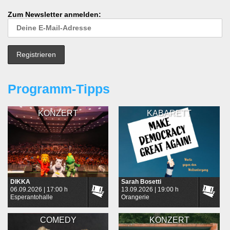
Zum Newsletter anmelden:
Programm-Tipps
KONZERT
KABARETT
DIKKA
Sarah Bosetti
06.09.2026 | 17:00 h
13.09.2026 | 19:00 h
Esperantohalle
Orangerie
COMEDY
KONZERT